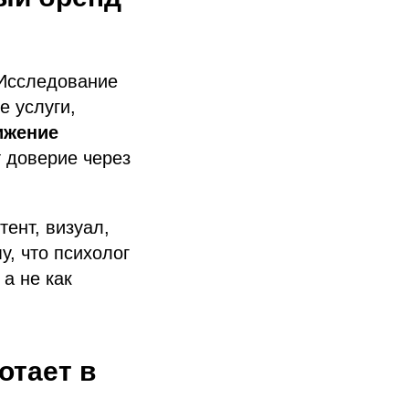
 Исследование
е услуги,
ижение
т доверие через
ент, визуал,
у, что психолог
 а не как
отает в