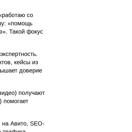
«работаю со
шу: «помощь
в». Такой фокус
экспертность.
тов, кейсы из
вышает доверие
-видео) получают
) помогает
 на Авито, SEO-
о трафика,