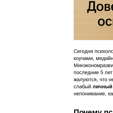
Сегодня психоло
коучами, медийн
Минэкономразвит
последние 5 лет
жалуются, что н
слабый
личный 
непонимание, ка
Почему пс