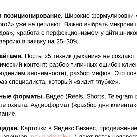
и позиционирование.
Широкие формулировки 
огой» уже не цепляют. Важно выбрать микрони
дов», «работа с перфекционизмом у айтишнико
версию в заявку на 25–30%.
сайтами.
Посты «5 техник дыхания» не создают 
ический контент: разбор типичных ошибок клиен
людением анонимности), разбор мифов. Это по
аз специалиста, который «видит глубже».
ные форматы.
Видео (Reels, Shorts, Telegram
ше охвата. Аудиоформат («разбор дня клиента»
мание.
щадки.
Карточки в Яндекс.Бизнес, продвижение
(например,
psymarketolo.ru
) дают поток целевог