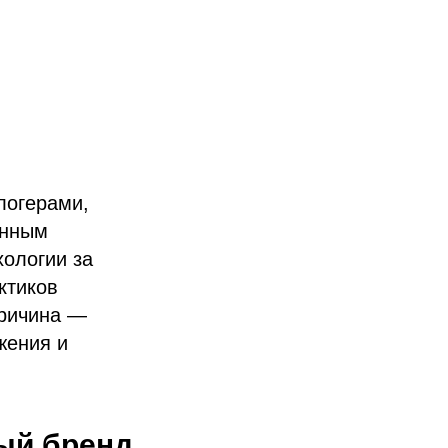
логерами,
анным
хологии за
ктиков
Причина —
жения и
ый бренд