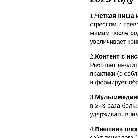
1.
Четкая ниша 
стрессом и трев
мамам после ро
увеличивает кон
2.
Контент с ин
Работает аналит
практики (с соб
и формирует обр
3.
Мультимедий
в 2–3 раза боль
удерживать вни
4.
Внешние пло
сайт психолога 