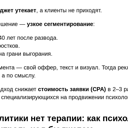
джет утекает
, а клиенты не приходят.
ешение —
узкое сегментирование
:
0 лет после развода.
остков.
а грани выгорания.
мента — свой оффер, текст и визуал. Тогда ре
 а по смыслу.
одход снижает
стоимость заявки (CPA)
в 2–3 р
, специализирующихся на продвижении психоло
литики нет терапии: как псих