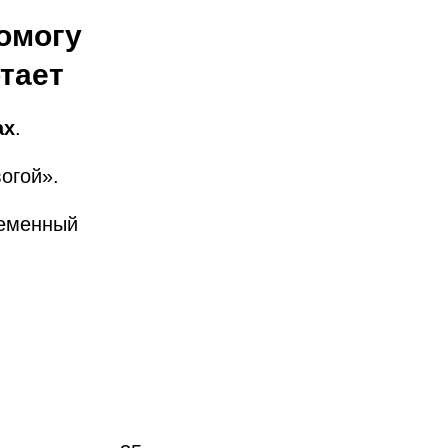
Помогу
тает
ах
.
огой».
ременный