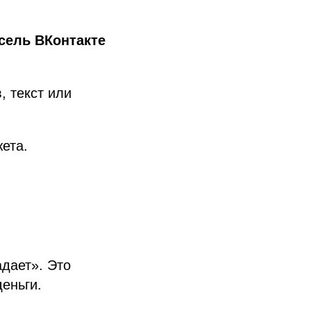
сель ВКонтакте
, текст или
ета.
адает». Это
деньги.