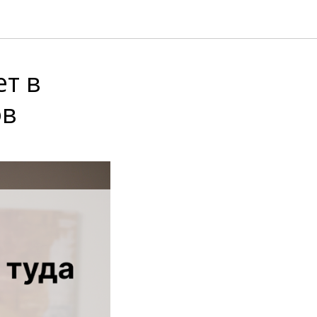
т в
ов