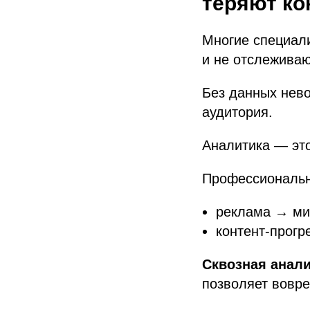
теряют ко
Многие специал
и не отслеживаю
Без данных нево
аудитория.
Аналитика — это
Профессиональн
реклама → мин
контент-прогр
Сквозная анал
позволяет вовре