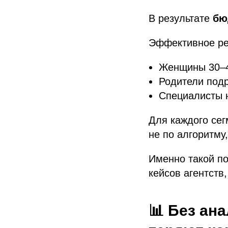
В результате
бю
Эффективное р
Женщины 30–4
Родители подр
Специалисты н
Для каждого сег
не по алгоритму,
Именно такой п
кейсов агентств
📊 Без ана