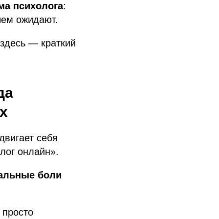
ма психолога
:
чем ожидают.
здесь — краткий
да
х
двигает себя
лог онлайн».
альные боли
 просто