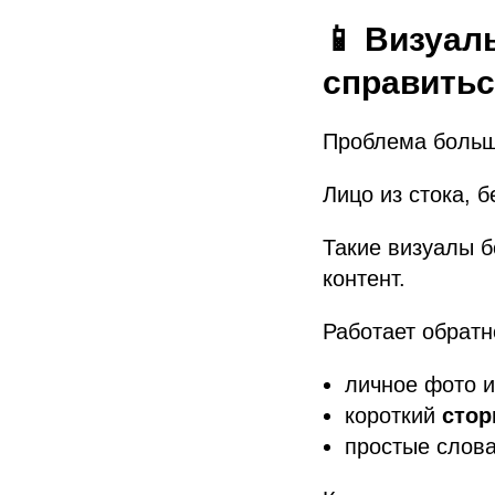
📱 Визуал
справитьс
Проблема больш
Лицо из стока, 
Такие визуалы б
контент.
Работает обратн
личное фото и
короткий
стор
простые слова