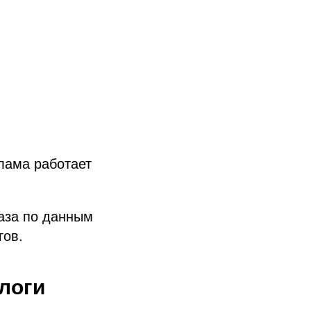
клама работает
аза по данным
гов.
ологи