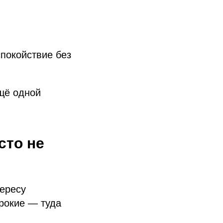
покойствие без
щё одной
сто не
ересу
ирокие — туда