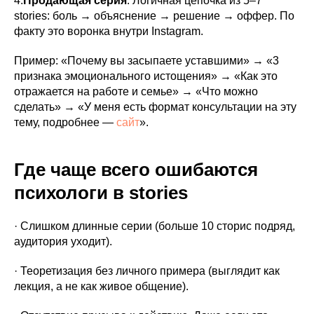
4.
Продающая серия
. Логичная цепочка из 5–7
stories: боль → объяснение → решение → оффер. По
факту это воронка внутри Instagram.
Пример: «Почему вы засыпаете уставшими» → «3
признака эмоционального истощения» → «Как это
отражается на работе и семье» → «Что можно
сделать» → «У меня есть формат консультации на эту
тему, подробнее —
сайт
».
Где чаще всего ошибаются
психологи в stories
· Слишком длинные серии (больше 10 сторис подряд,
аудитория уходит).
· Теоретизация без личного примера (выглядит как
лекция, а не как живое общение).