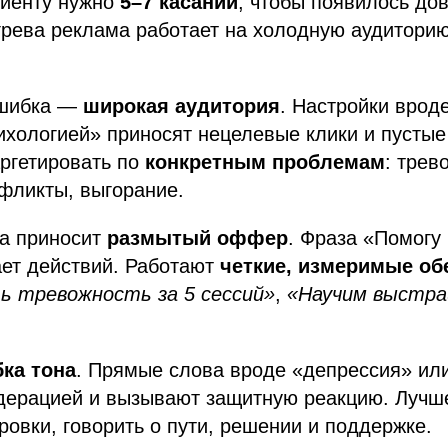
лиенту нужно
5–7 касаний
, чтобы появилось дов
грева реклама работает на холодную аудитори
ошибка —
широкая аудитория
. Настройки вроде
ихологией» приносят нецелевые клики и пустые
ргетировать по
конкретным проблемам
: трев
фликты, выгорание.
а приносит
размытый оффер
. Фраза «Помогу
ает действий. Работают
четкие, измеримые о
ь тревожность за 5 сессий»
,
«Научим выстра
ка тона
. Прямые слова вроде «депрессия» или
дерацией и вызывают защитную реакцию. Лучш
овки, говорить о пути, решении и поддержке.