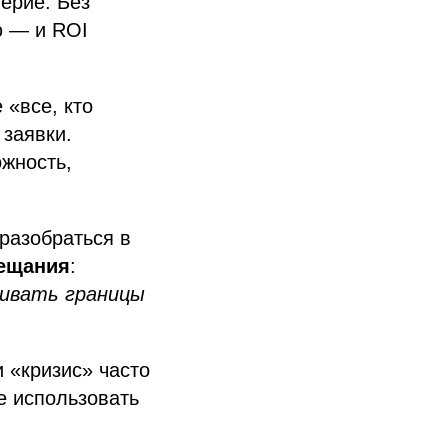
ерие. Без
ю — и ROI
 «все, кто
 заявки.
ожность,
 разобраться в
бещания
:
ивать границы
 «кризис» часто
е использовать