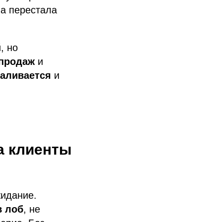
ма перестала
, но
 продаж
и
валивается
и
 а клиенты
идание.
в лоб
, не