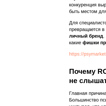
конкуренция вы
быть местом дл
Для специалисто
превращается в
личный бренд
.
какие
фишки пр
https://psymarket
Почему RO
не слыша
Главная причин
Большинство пс