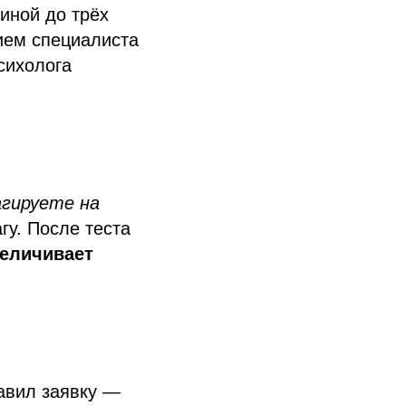
иной до трёх
ием специалиста
сихолога
агируете на
гу. После теста
еличивает
тавил заявку —