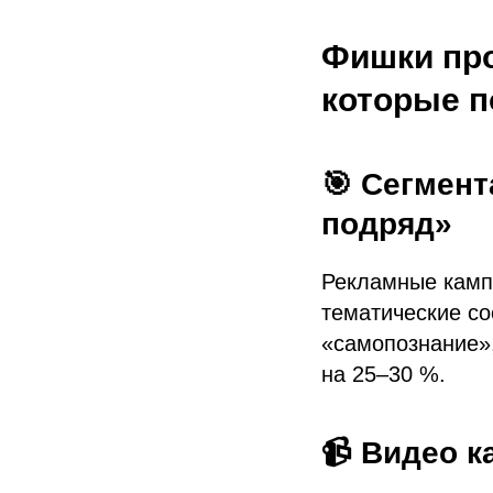
Фишки про
которые 
🎯 Сегмент
подряд»
Рекламные камп
тематические с
«самопознание»,
на 25–30 %.
📹 Видео к