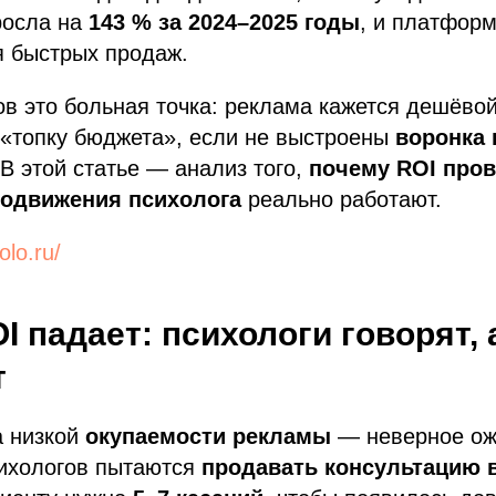
росла на
143 % за 2024–2025 годы
, и платфор
я быстрых продаж.
в это больная точка: реклама кажется дешёвой
 «топку бюджета», если не выстроены
воронка
 В этой статье — анализ того,
почему ROI про
одвижения психолога
реально работают.
olo.ru/
I падает: психологи говорят,
т
а низкой
окупаемости рекламы
— неверное ож
ихологов пытаются
продавать консультацию 