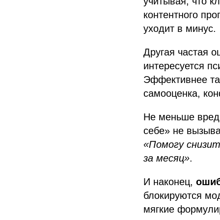
учитывая, что к
контентного про
уходит в минус.
Другая частая 
интересуется пс
Эффективнее та
самооценка, кон
Не меньше вред
себе» не вызыв
«Помогу снизит
за месяц»
.
И наконец,
ошиб
блокируются мо
мягкие формулир