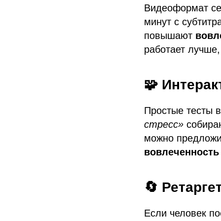
Видеоформат сей
минут с субтитр
повышают
вовл
работает лучше,
🧩 Интера
Простые тесты 
стресс»
собираю
можно предложит
вовлеченность 
🔄 Ретарге
Если человек по