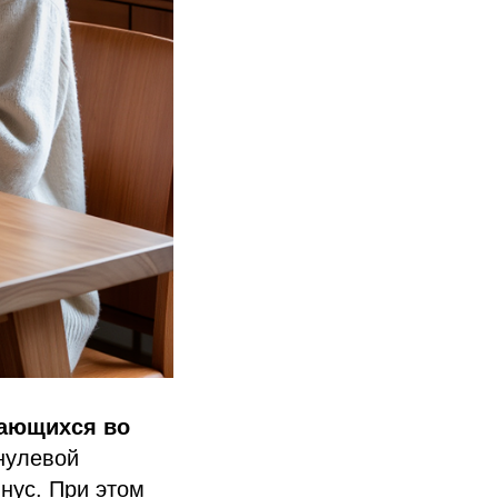
гающихся во
нулевой
нус. При этом