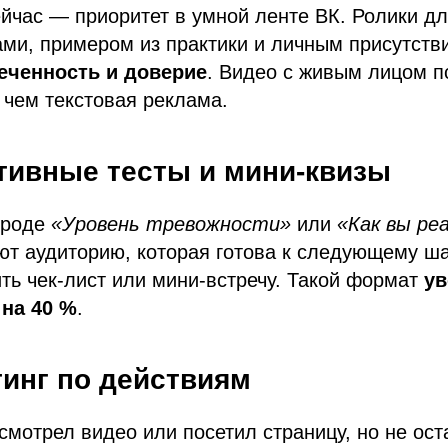
час — приоритет в умной ленте ВК. Ролики дл
ами, примером из практики и личным присутств
еченность и доверие
. Видео с живым лицом п
 чем текстовая реклама.
ктивные тесты и мини-квизы
вроде
«Уровень тревожности»
или
«Как вы ре
т аудиторию, которая готова к следующему ша
ь чек-лист или мини-встречу. Такой формат
ув
на 40 %
.
тинг по действиям
смотрел видео или посетил страницу, но не ос