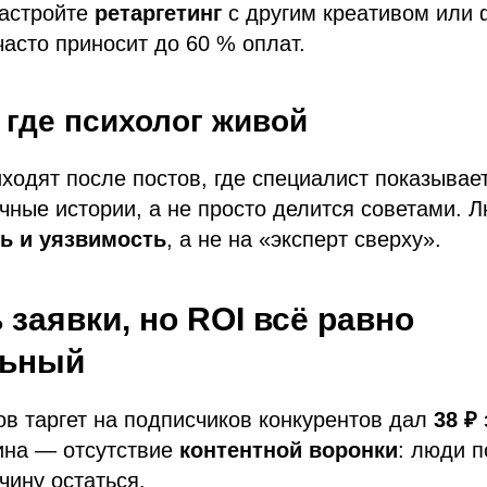
Настройте
ретаргетинг
с другим креативом или
часто приносит до 60 % оплат.
, где психолог живой
ходят после постов, где специалист показывае
чные истории, а не просто делится советами. 
ь и уязвимость
, а не на «эксперт сверху».
 заявки, но ROI всё равно
льный
ов таргет на подписчиков конкурентов дал
38 ₽
ина — отсутствие
контентной воронки
: люди п
чину остаться.