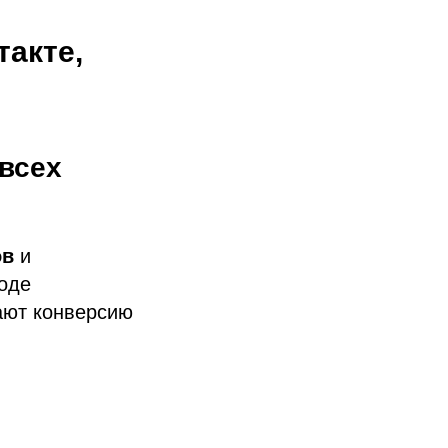
акте,
«всех
ов
и
роде
ают конверсию