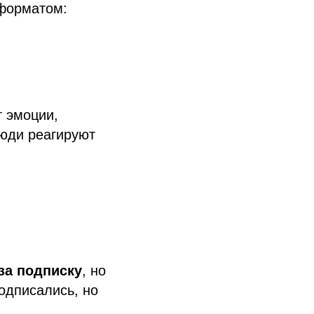
 форматом:
т эмоции,
Люди реагируют
 за подписку
, но
одписались, но