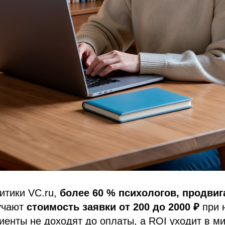
итики VC.ru,
более 60 % психологов, продви
учают
стоимость заявки от 200 до 2000 ₽
при 
иенты не доходят до оплаты, а ROI уходит в ми