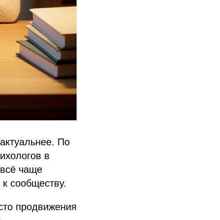
актуальнее. По
сихологов в
 всё чаще
 к сообществу.
есто продвижения