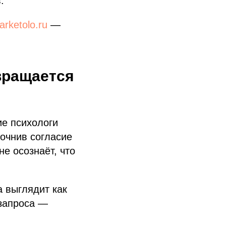
.
rketolo.ru
—
вращается
ие психологи
точнив согласие
е осознаёт, что
.
а выглядит как
 запроса —