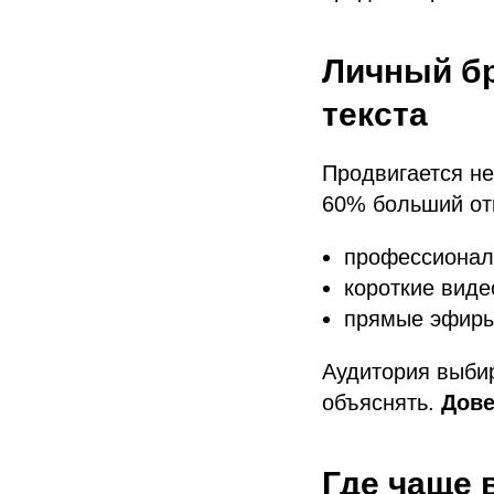
Личный бр
текста
Продвигается не
60% больший отк
профессионал
короткие виде
прямые эфиры
Аудитория выбир
объяснять.
Дове
Где чаще 