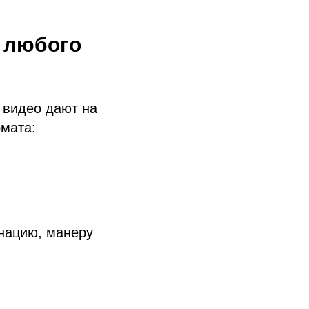
е любого
и видео дают на
рмата:
онацию, манеру