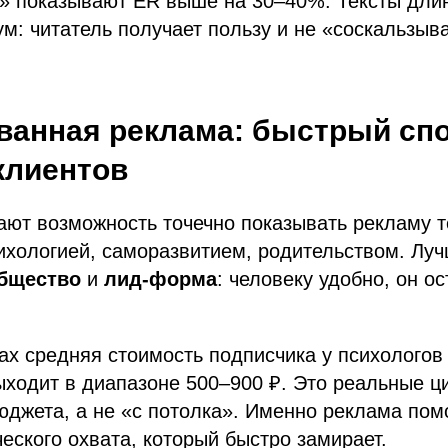
» показывают ER выше на 30–40%. Тексты дли
м: читатель получает пользу и не «соскальзыв
ванная реклама: быстрый сп
клиентов
ют возможность точечно показывать рекламу т
сихологией, саморазвитием, родительством. Л
общество
и
лид-форма
: человеку удобно, он ос
ах средняя стоимость подписчика у психологов
выходит в диапазоне 500–900 ₽. Это реальные 
джета, а не «с потолка». Именно реклама помо
еского охвата, который быстро замирает.