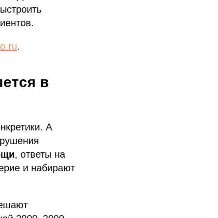
выстроить
иентов.
o.ru
.
яется в
нкретики. А
арушения
ощи
, ответы на
ерие и набирают
мешают