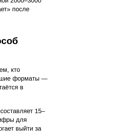
ной 2000–3000
ает» после
особ
ем, кто
учшие форматы —
таётся в
 составляет 15–
цифры для
гает выйти за