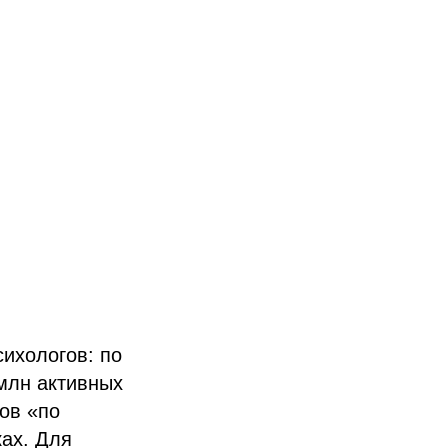
ихологов: по
млн активных
ов «по
ках. Для