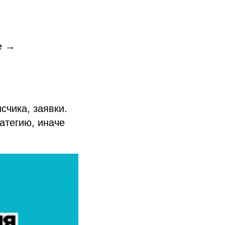
е →
счика, заявки.
атегию, иначе