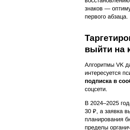
восстановлению
знаков — оптиму
первого абзаца.
Таргетиро
выйти на 
Алгоритмы VK да
интересуется п
подписка в со
соцсети.
В 2024–2025 год
30 ₽, а заявка 
планирования бю
пределы органич