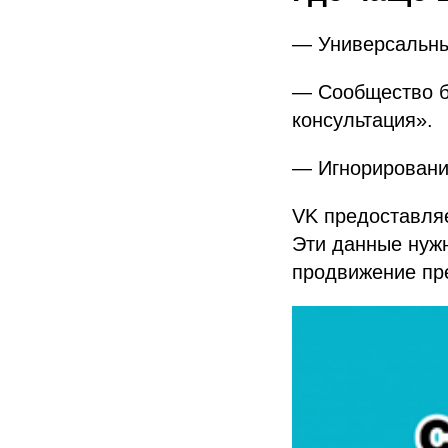
— Универсальные
— Сообщество б
консультация».
— Игнорировани
VK предоставляе
Эти данные нужн
продвижение пре