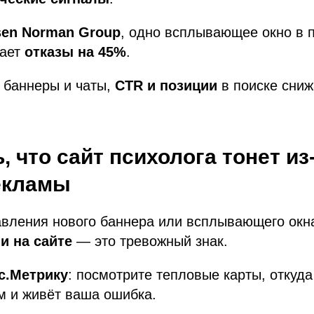
sen Norman Group
, одно всплывающее окно в 
вает
отказы на 45%
.
 баннеры и чаты,
CTR и позиции
в поиске сни
, что сайт психолога тонет из
екламы
авления нового баннера или всплывающего окн
и на сайте
— это тревожный знак.
с.Метрику
: посмотрите тепловые карты, откуд
ам и живёт ваша ошибка.