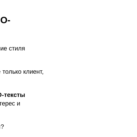
EO-
ние стиля
 только клиент,
-тексты
терес и
м?