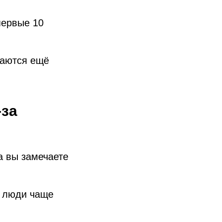
первые 10
жаются ещё
-за
а вы замечаете
а люди чаще