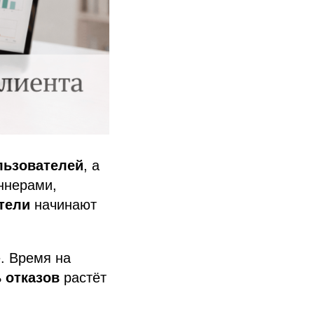
льзователей
, а
аннерами,
тели
начинают
. Время на
 отказов
растёт