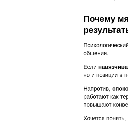
Почему мя
результат
Психологический
общения.
Если
навязчива
но и позиции в п
Напротив,
спок
работают как т
повышают конве
Хочется понять,