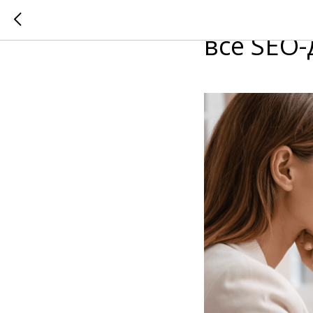
Как навя
все SEO