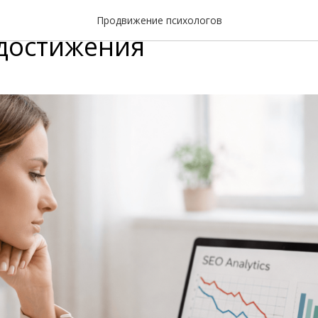
зчивая реклама на сайте
Продвижение психологов
-достижения