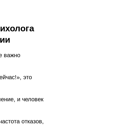
сихолога
ции
де важно
йчас!», это
ение, и человек
частота отказов,