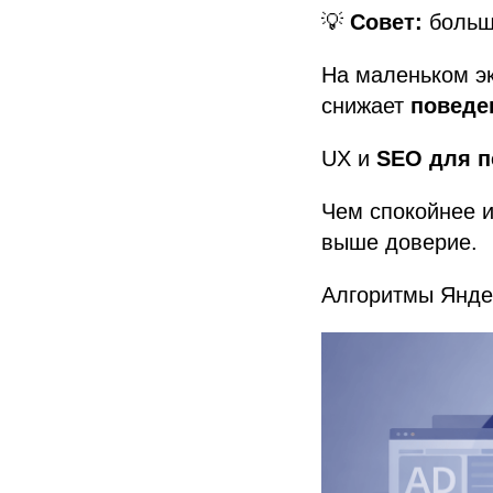
💡
Совет:
больше
На маленьком эк
снижает
поведе
UX и
SEO для п
Чем спокойнее и
выше доверие.
Алгоритмы Яндек