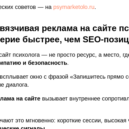
еских советов — на
psymarketolo.ru
.
вязчивая реклама на сайте п
ерие быстрее, чем SEO-пози
сайт психолога — не просто ресурс, а место, г
мпатию и безопасность
.
 всплывает окно с фразой «Запишитесь прямо се
е диалога.
лама на сайте
вызывает внутреннее сопротивл
чают это мгновенно: короткие сессии, высокая 
ческие сигналы
.