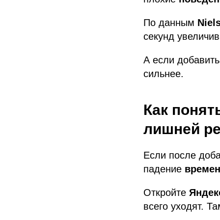
По данным
Niel
секунд увеличи
А если добавить
сильнее.
Как понять
лишней р
Если после доб
падение
времен
Откройте
Яндек
всего уходят. Т