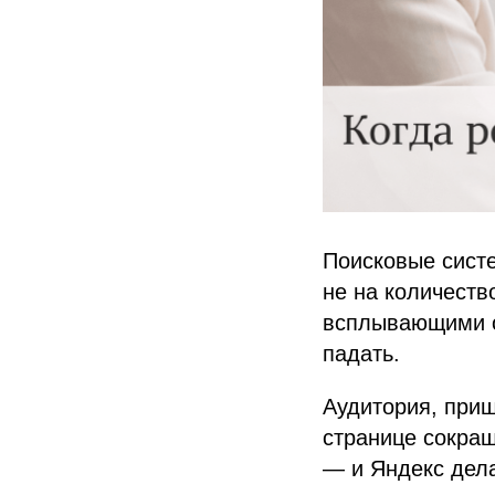
Поисковые сист
не на количеств
всплывающими 
падать.
Аудитория, приш
странице сокра
— и Яндекс дела