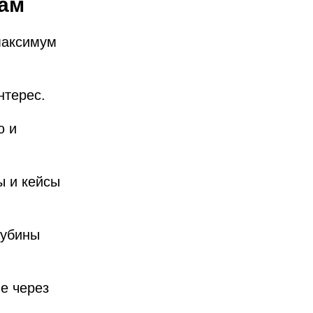
там
максимум
нтерес.
ю и
 и кейсы
лубины
не через